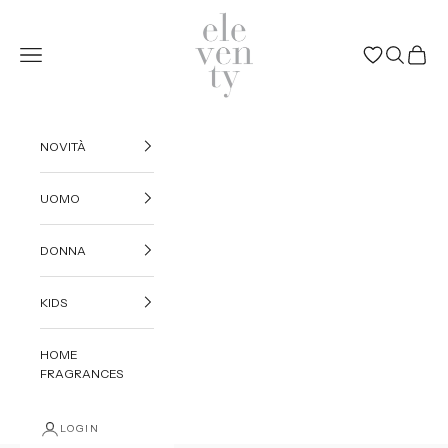
Vai al contenuto
Eleventy
Menù
(0)
NOVITÀ
UOMO
DONNA
KIDS
HOME
FRAGRANCES
LOGIN